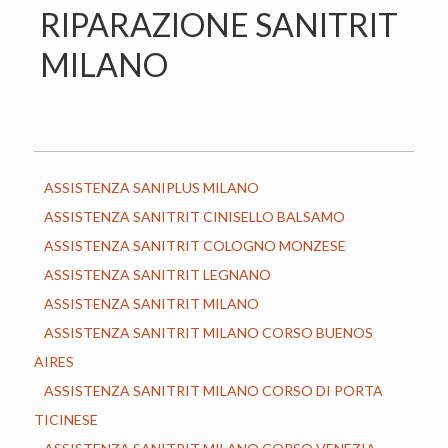
z
o
RIPARAZIONE SANITRIT
i
p
MILANO
o
r
n
i
e
n
p
c
r
i
ASSISTENZA SANIPLUS MILANO
i
p
ASSISTENZA SANITRIT CINISELLO BALSAMO
m
a
ASSISTENZA SANITRIT COLOGNO MONZESE
a
l
ASSISTENZA SANITRIT LEGNANO
r
e
ASSISTENZA SANITRIT MILANO
i
ASSISTENZA SANITRIT MILANO CORSO BUENOS
a
AIRES
ASSISTENZA SANITRIT MILANO CORSO DI PORTA
TICINESE