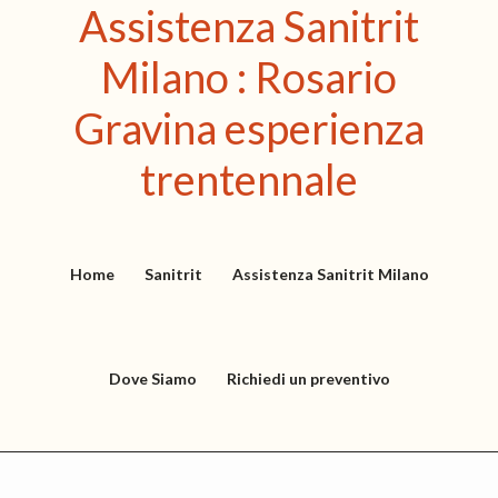
Assistenza Sanitrit
P
P
a
a
Milano : Rosario
s
s
s
s
Gravina esperienza
a
a
trentennale
a
a
l
l
l
c
a
o
Home
Sanitrit
Assistenza Sanitrit Milano
n
n
a
t
v
e
Dove Siamo
Richiedi un preventivo
i
n
g
u
a
t